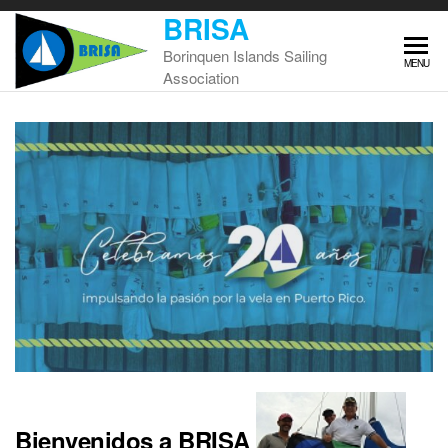
Skip
BRISA
to
Borinquen Islands Sailing
the
MENU
Association
content
Bienvenid
os a BRISA